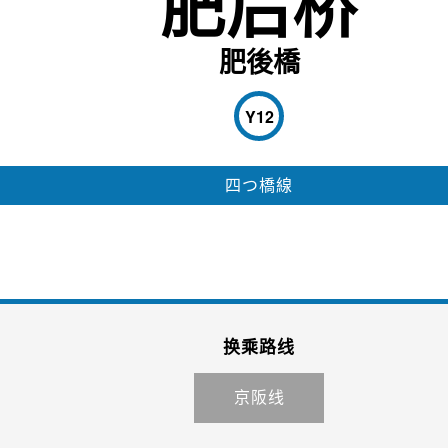
肥后桥
肥後橋
Y12
四つ橋線
换乘路线
京阪线