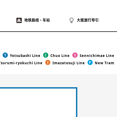
地铁路线・车站
大阪旅行导引
Yotsubashi Line
Chuo Line
Sennichimae Line
Tsurumi-ryokuchi Line
Imazatosuji Line
New Tram