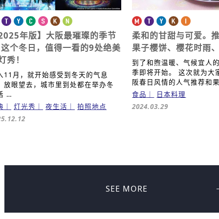
2025年版】大阪最璀璨的季节
柔和的甘甜与可爱。
这个冬日，值得一看的9处绝美
果子
樱饼、樱花时雨
灯秀！
到了和煦温暖、气候宜人
季即将开始。 这次就为大
入11月，就开始感受到冬天的气息
阪春日风情的人气推荐和果
。放眼望去，城市里到处都在举办冬
活 …
食品
日本料理
典
灯光秀
夜生活
拍照地点
2024.03.29
25.12.12
SEE MORE