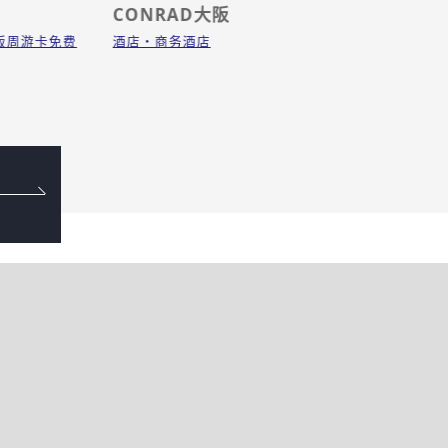
CONRAD大阪
PARI
阪周游卡免费
酒店・商务酒店
咖啡館