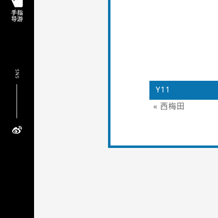
SNS
Y11
« 西梅田