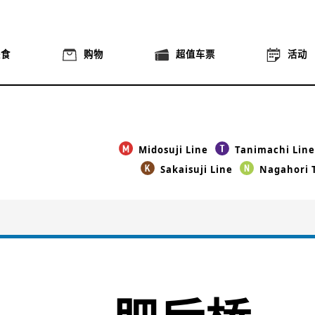
美食
购物
超值车票
活动
Midosuji Line
Tanimachi Line
Sakaisuji Line
Nagahori 