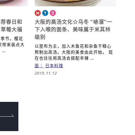
推荐春日和
大阪的高汤文化☆乌冬
“哧溜”一
、草莓大福
下入喉的面条、美味属于米其林
级别
的季节。樱花
家带来装点大
以昆布为主，加入木鱼花和杂鱼干精心
 …
熬制出高汤。大阪的美食由此开始。 现
在也往往用高汤去搭配辛辣 …
面
日本料理
2019.11.12