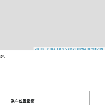
Leaflet
|
© MapTiler
© OpenStreetMap contributors
差异。
乘车位置指南