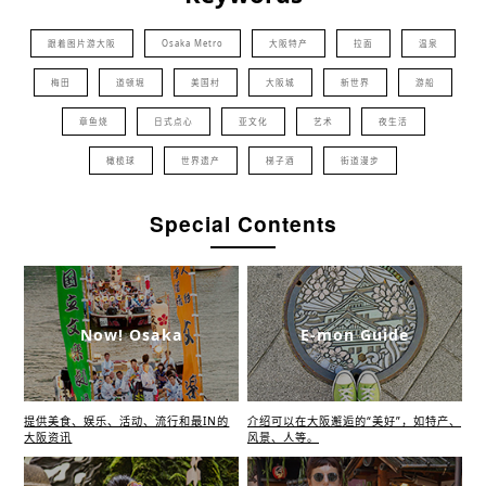
跟着图片游大阪
Osaka Metro
大阪特产
拉面
温泉
梅田
道顿堀
美国村
大阪城
新世界
游船
章鱼烧
日式点心
亚文化
艺术
夜生活
橄榄球
世界遗产
梯子酒
街道漫步
Special Contents
Now! Osaka
E-mon Guide
提供美食、娱乐、活动、流行和最IN的
介绍可以在大阪邂逅的“美好”，如特产、
大阪资讯
风景、人等。