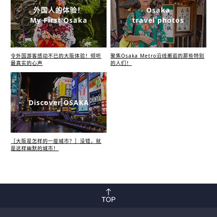
外国人的体验！
Osaka
My First Osaka
travel photos
令外国游客感动不已的大阪体验！倾听
聚焦Osaka Metro沿线邂逅的那些特别
最真实的心声
的人们！
Discover OSAKA
［大阪是怎样的一座城市？］没错，就
是这样幽默的城市！