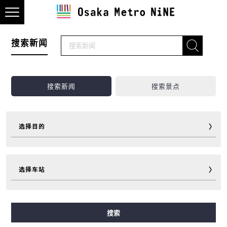
搜索新闻
搜索新闻
搜索景点
选择目的
观光
美食
购物
住宿
选择车站
游玩
运动
活动
超值车票
旅行小助手
其他
御堂筋線
谷町線
四つ橋線
中央線
千日前線
搜索
堺筋線
長堀鶴見緑地線
今里筋線
ニュートラム