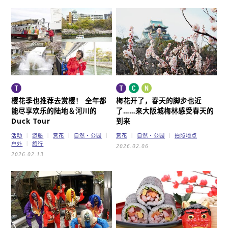
樱花季也推荐去赏樱！
全年都
梅花开了，春天的脚步也近
能尽享欢乐的陆地＆河川的
了……
来大阪城梅林感受春天的
Duck Tour
到来
活动
游船
赏花
自然・公园
赏花
自然・公园
拍照地点
户外
旅行
2026.02.06
2026.02.13