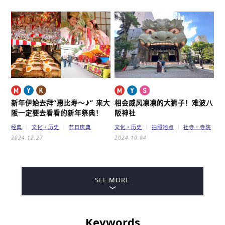
新年伊始去拜“惠比寿～♪”
来大
相会威风凛凛的大狮子！
难波八
阪一定要去看看的新年祭典！
阪神社
经典
文化・历史
节日庆典
文化・历史
拍照地点
社寺・寺院
2024.12.27
2024.10.04
SEE MORE
Keywords