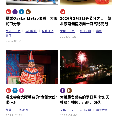
搭乘Osaka Metro去看 大阪
2026年2月3日是节分之日
朝
的节分祭
着东南偏南方向一口气吃完吧！
文化・历史
节日庆典
当地活动
文化・历史
节日庆典
壽司
壽司
2026.01.23
2026.01.23
我来会会大阪著名的“食倒太郎”
大阪最负盛名的夏日祭 梦幻天
啦～♪
神祭：神轿、小船、烟花
经典
拍照地点
文化・历史
节日庆典
烟火大会
2025.12.26
2025.06.06