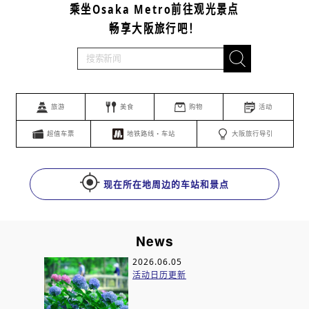
乘坐Osaka Metro前往观光景点
畅享大阪旅行吧！
旅游
美食
购物
活动
超值车票
地铁路线・车站
大阪旅行导引
现在所在地周边的车站和景点
News
2026.06.05
活动日历更新