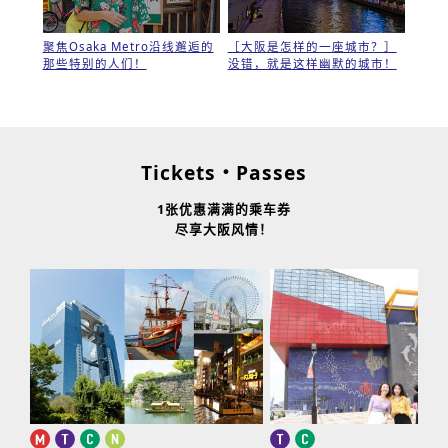
聚焦Osaka Metro沿线邂逅的
［大阪是怎样的一座城市？］
那些特别的人们！
没错，就是这样幽默的城市！
Tickets・Passes
1张优惠满满的乘车券
尽享大阪风情！