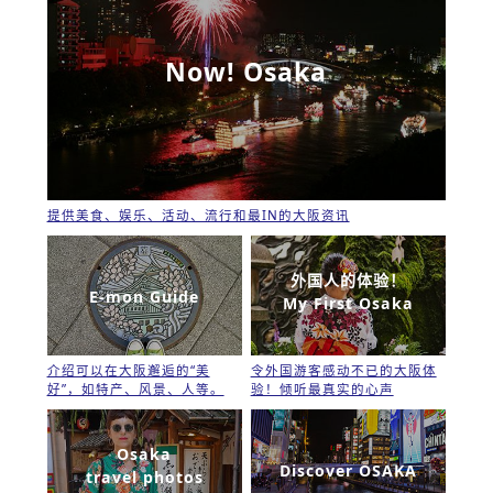
Now! Osaka
提供美食、娱乐、活动、流行和最IN的大阪资讯
外国人的体验！
E-mon Guide
My First Osaka
介绍可以在大阪邂逅的“美
令外国游客感动不已的大阪体
好”，如特产、风景、人等。
验！倾听最真实的心声
Osaka
Discover OSAKA
travel photos