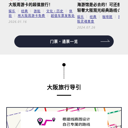
大阪周游卡的超值旅行！
海游馆是必去的！可还想要更
轻奢大阪观光经典路线☆
娱乐
经典
游船
文化・历史
体
验
用大阪周游卡免费
超值车票发售处
娱乐
经典
咖啡館
拍照
阪灵魂美食
2026.01.16
2024.07.26
门票・通票一览
大阪旅行导引