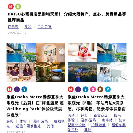
DAISO心斋桥店是购物天堂！
介绍大阪特产、点心、美容用品等
推荐商品
百元店
食品
生活杂货
2026.08.07
乘坐Osaka Metro畅游夏季大
乘坐Osaka Metro畅游夏季大
阪观光【后篇】
在“梅北温泉 莲
阪观光【6选】
车站周边×清凉
Wellbeing Park”体验极致度
感，尽享购物、绝景与体验指南
假温泉！
活动
经典
百货商店
娱乐
体验
温泉·浴场
咖啡館
复合
经典
体验
温泉·浴场
拍照地
型商业设施
拍照地点
超值车票
点
超值车票发售处
其他
发售处
其他
2026.07.10