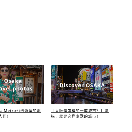
Osaka
Discover OSAKA
avel photos
ka Metro沿线邂逅的那
［大阪是怎样的一座城市？］没
人们！
错，就是这样幽默的城市！