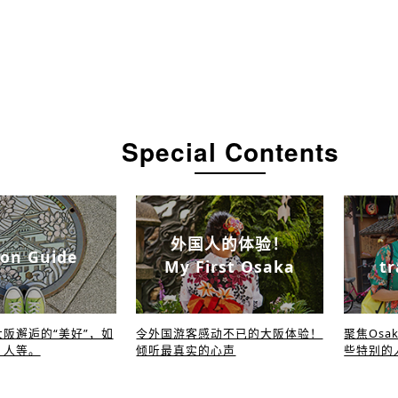
Special Contents
外国人的体验！
on Guide
My First Osaka
tr
阪邂逅的“美好”，如
令外国游客感动不已的大阪体验！
聚焦Osa
、人等。
倾听最真实的心声
些特别的