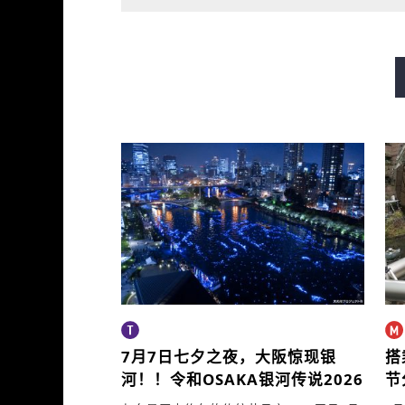
御堂筋線
谷町線
四つ
長堀鶴見緑地線
今里筋線
7月7日七夕之夜，
大阪惊现银
搭
河！！
令和OSAKA银河传说2026
节