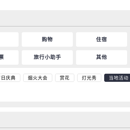
购物
住宿
票
旅行小助手
其他
节日庆典
烟火大会
赏花
灯光秀
当地活动