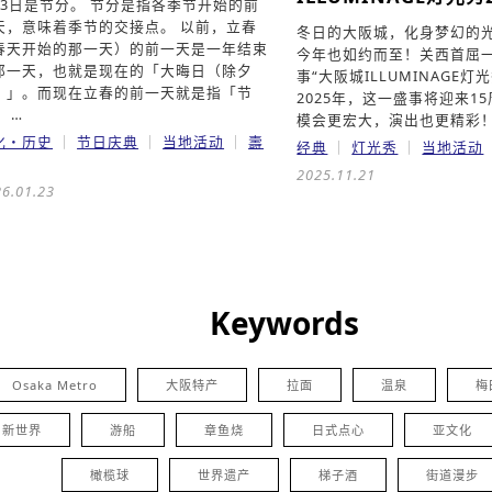
月3日是节分。 节分是指各季节开始的前
天，意味着季节的交接点。 以前，立春
冬日的大阪城，化身梦幻的
春天开始的那一天）的前一天是一年结束
今年也如约而至！关西首屈
那一天，也就是现在的「大晦日（除夕
事“大阪城ILLUMINAGE灯光
）」。而现在立春的前一天就是指「节
2025年，这一盛事将迎来1
 …
模会更宏大，演出也更精彩！
化・历史
节日庆典
当地活动
壽
经典
灯光秀
当地活动
2025.11.21
6.01.23
Keywords
Osaka Metro
大阪特产
拉面
温泉
梅
新世界
游船
章鱼烧
日式点心
亚文化
橄榄球
世界遗产
梯子酒
街道漫步