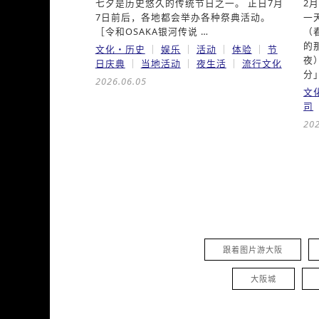
七夕是历史悠久的传统节日之一。 正日7月
2
7日前后，各地都会举办各种祭典活动。
一
［令和OSAKA银河传说 …
（
的
文化・历史
娱乐
活动
体验
节
夜
日庆典
当地活动
夜生活
流行文化
分」
2026.06.05
文
司
202
跟着图片游大阪
大阪城