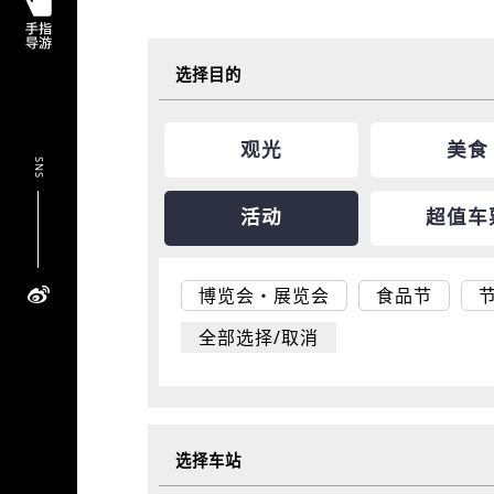
选择目的
观光
美食
SNS
活动
超值车
博览会・展览会
食品节
全部选择/取消
选择车站