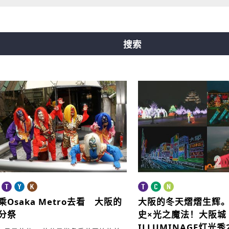
橋線
中央線
千日前線
堺筋線
ニュートラム
搜索
乘Osaka Metro去看 大阪的
大阪的冬天熠熠生辉
分祭
史×光之魔法！大阪城
ILLUMINAGE灯光秀