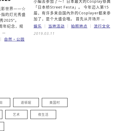
小編去参加了～！日本最大的Cosplay祭典
「日本桥Street Festa」。 今年迈入第15
光影世界——☆
届，有许多来自国內外的Cosplayer都来参
一指的灯光秀盛
加了，是个大盛会哦。 首先从开场开 …
秀2025”。
5周年纪念，规
娱乐
当地活动
拍照地点
流行文化
 …
2019.03.11
自然・公园
田
道顿堀
美国村
艺术
夜生活