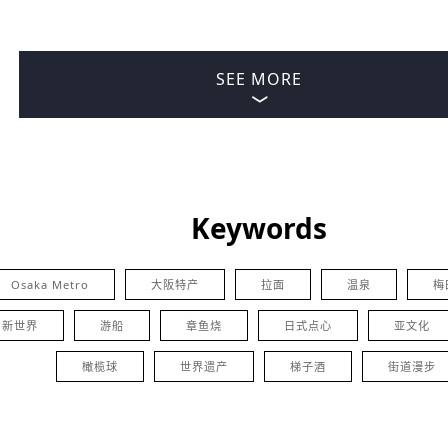
SEE MORE
Keywords
Osaka Metro
大阪特产
拉面
温泉
梅
新世界
游船
章鱼烧
日式点心
亚文化
橄榄球
世界遗产
梯子酒
街道漫步