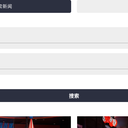
索新闻
购物
住宿
票
旅行小助手
其他
橋線
中央線
千日前線
堺筋線
ニュートラム
搜索