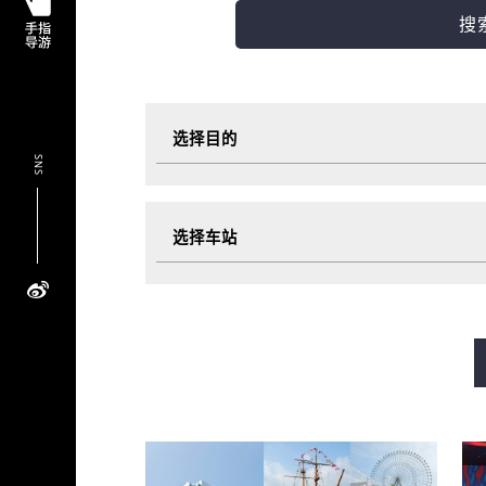
搜
选择目的
SNS
观光
美食
选择车站
活动
超值车
御堂筋線
谷町線
四つ
長堀鶴見緑地線
今里筋線