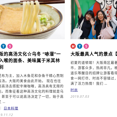
阪的高汤文化☆乌冬
“哧溜”一
大阪最具人气的景点
入喉的面条、美味属于米其林
初夏的道顿堀！大阪南区最
别
市，游客众多，热闹非凡。
道乐等醒目的招牌让游客看
昆布为主，加入木鱼花和杂鱼干精心熬制
食一网打尽、时尚不容错过
高汤。大阪的美食由此开始。 现在也往
满了活力热情！我们 …
用高汤去搭配辛辣咖喱，高汤具有无限的
时尚
能。而象征着这种高汤文化的料理就是乌
。甚至于可以说高汤决定了一切，始于高
2019.07.03
 …
日本料理
9.11.12