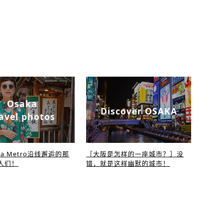
Osaka
Discover OSAKA
avel photos
ka Metro沿线邂逅的那
［大阪是怎样的一座城市？］没
人们！
错，就是这样幽默的城市！