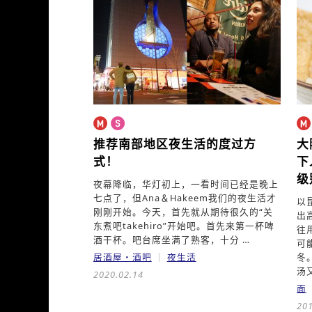
推荐南部地区夜生活的度过方
大
式！
下
级
夜幕降临，华灯初上，一看时间已经是晚上
七点了，但Ana＆Hakeem我们的夜生活才
以
刚刚开始。今天，首先就从期待很久的“关
出
东煮吧takehiro”开始吧。首先来第一杯啤
往
酒干杯。吧台席坐满了熟客，十分 …
可
居酒屋・酒吧
夜生活
冬
汤又
2020.02.14
面
201