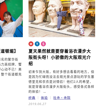
【道顿堀】
夏天果然就是要穿着浴衣漫步大
阪街头呀！
小骄傲的大阪观光介
著名的繁华街
绍
格力高招牌、蟹
得心动不已！美
初来乍到大阪，有好多想去看看的地方，但
，整个街道都充
是因为忙碌而没法去观光景点游玩的学生塞
德里克和衣衣是对情侣！他们2人的希望，
就是穿着浴衣漫步大阪街头，感受各式各样
的体验！ …
经典
体验
社寺・寺院
2019.06.27