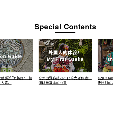
Special Contents
外国人的体验！
on Guide
My First Osaka
tr
阪邂逅的“美好”，如
令外国游客感动不已的大阪体验！
聚焦Osa
、人等。
倾听最真实的心声
些特别的