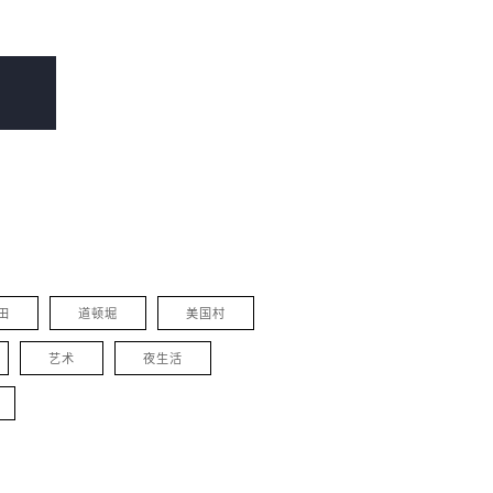
田
道顿堀
美国村
艺术
夜生活