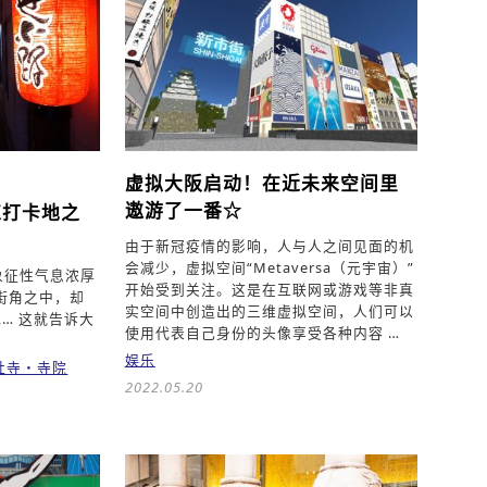
虚拟大阪启动！在近未来空间里
遨游了一番☆
红打卡地之
由于新冠疫情的影响，人与人之间见面的机
会减少，虚拟空间“Metaversa（元宇宙）”
象征性气息浓厚
开始受到关注。这是在互联网或游戏等非真
街角之中，却
实空间中创造出的三维虚拟空间，人们可以
… 这就告诉大
使用代表自己身份的头像享受各种内容 …
娱乐
社寺・寺院
2022.05.20