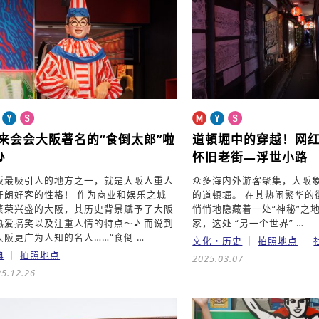
来会会大阪著名的“食倒太郎”啦
道頓堀中的穿越！
网
♪
怀旧老街—浮世小路
阪最吸引人的地方之一，就是大阪人重人
众多海内外游客聚集，大阪
开朗好客的性格！ 作为商业和娱乐之城
的道頓堀。 在其热闹繁华的
繁荣兴盛的大阪，其历史背景赋予了大阪
悄悄地隐藏着一处“神秘”之地
热爱搞笑以及注重人情的特点～♪ 而说到
家，这处 “另一个世界” …
大阪更广为人知的名人……“食倒 …
文化・历史
拍照地点
典
拍照地点
2025.03.07
5.12.26