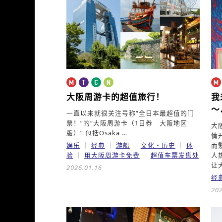
大阪周游卡的超值旅行！
我
～
一直以来就很关注号称“全日本最超值的门
票！”的“大阪周游卡（1日券 大阪地区
大
版）” 包括Osaka …
情
娱乐
经典
游船
文化・历史
体
而
验
用大阪周游卡免费
超值车票发售处
人
让
2026.01.16
经
202