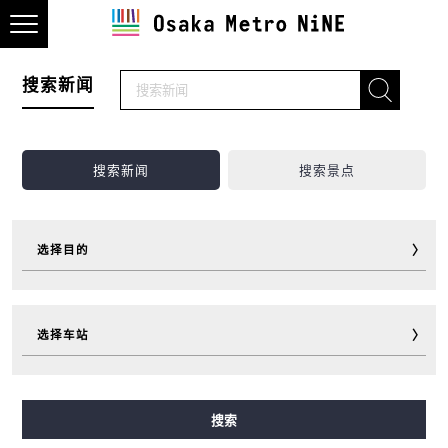
搜索新闻
搜索新闻
搜索景点
选择目的
观光
美食
购物
住宿
选择车站
游玩
运动
活动
超值车票
旅行小助手
其他
御堂筋線
谷町線
四つ橋線
中央線
千日前線
搜索
堺筋線
長堀鶴見緑地線
今里筋線
ニュートラム