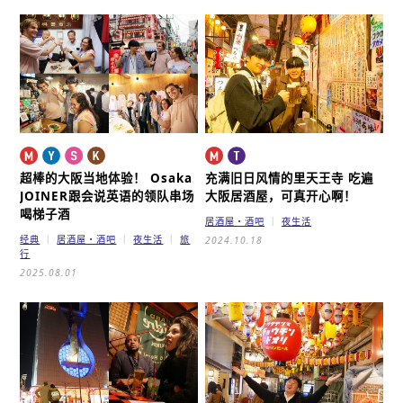
超棒的大阪当地体验！ Osaka
充满旧日风情的里天王寺
吃遍
JOINER
跟会说英语的领队串场
大阪居酒屋，可真开心啊！
喝梯子酒
居酒屋・酒吧
夜生活
经典
居酒屋・酒吧
夜生活
旅
2024.10.18
行
2025.08.01