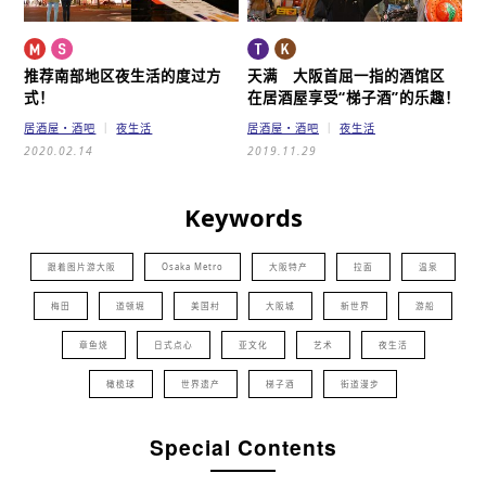
推荐南部地区夜生活的度过方
天满 大阪首屈一指的酒馆区
式！
在居酒屋享受“梯子酒”的乐趣！
居酒屋・酒吧
夜生活
居酒屋・酒吧
夜生活
2020.02.14
2019.11.29
Keywords
跟着图片游大阪
Osaka Metro
大阪特产
拉面
温泉
梅田
道顿堀
美国村
大阪城
新世界
游船
章鱼烧
日式点心
亚文化
艺术
夜生活
橄榄球
世界遗产
梯子酒
街道漫步
Special Contents