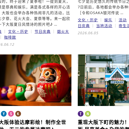
阪的，终于迎来了夏季啦！一提到夏天，
七夕是历史悠久的传统节日之
须是祭典和娱乐，满是各式各样的开心活
7日前后，各地都会举办各
。大阪也会举办各种热闹非凡的活动，比
［令和OSAKA银河传说 …
七夕祭、花火大会、夏祭等等。来一起欣
文化・历史
娱乐
活动
一下大阪夏日风情诗的照片吧♪ …
日庆典
当地活动
夜生
典
文化・历史
节日庆典
烟火大
2026.06.05
咖啡館
6.06.12
大阪体验达摩彩绘！
制作全世
重现大阪下町的魅力