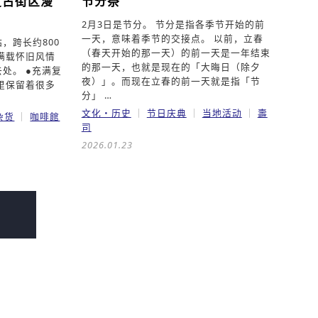
复古街区漫
节分祭
2月3日是节分。 节分是指各季节开始的前
一天，意味着季节的交接点。 以前，立春
，跨长约800
（春天开始的那一天）的前一天是一年结束
满载怀旧风情
的那一天，也就是现在的「大晦日（除夕
处。 ●充满复
夜）」。而现在立春的前一天就是指「节
里保留着很多
分」 …
文化・历史
节日庆典
当地活动
壽
杂货
咖啡館
司
2026.01.23