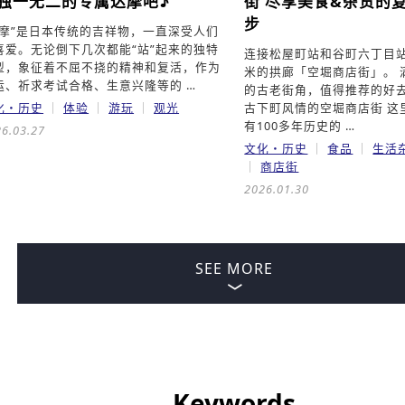
独一无二的专属达摩吧♪
街
尽享美食&杂货的
步
达摩”是日本传统的吉祥物，一直深受人们
喜爱。无论倒下几次都能“站”起来的独特
连接松屋町站和谷町六丁目站
型，象征着不屈不挠的精神和复活，作为
米的拱廊「空堀商店街」。 
运、祈求考试合格、生意兴隆等的 …
的古老街角，值得推荐的好去
化・历史
体验
游玩
观光
古下町风情的空堀商店街 这
有100多年历史的 …
6.03.27
文化・历史
食品
生活
商店街
2026.01.30
SEE MORE
Keywords