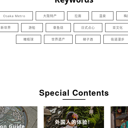
Osaka Metro
大阪特产
拉面
温泉
梅
新世界
游船
章鱼烧
日式点心
亚文化
橄榄球
世界遗产
梯子酒
街道漫步
Special Contents
外国人的体验！
on Guide