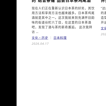
的“结音茶铺”品尝日本茶鸡尾酒
界
现在人们正在重新认识日本茶的好处，其饮
“
用方法和享用方法也越来越多。日本茶鸡尾
的
酒就是其中之一。这次我就来到充满怀旧韵
造
味的街道谷町六丁目，在这里的日本茶酒
开
吧，发现了酒与茶的新奇邂逅。 这次我拜
文
访 …
202
文化・历史
日本料理
2026.04.17