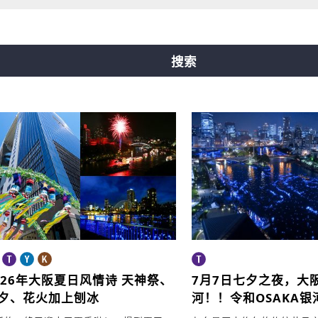
橋線
中央線
千日前線
堺筋線
ニュートラム
搜索
026年大阪夏日风情诗
天神祭、
7月7日七夕之夜，
大
夕、花火加上刨冰
河！！
令和OSAKA银