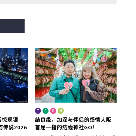
阪惊现银
结良缘，加深与伴侣的感情
大阪
河传说2026
首屈一指的结缘神社GO！