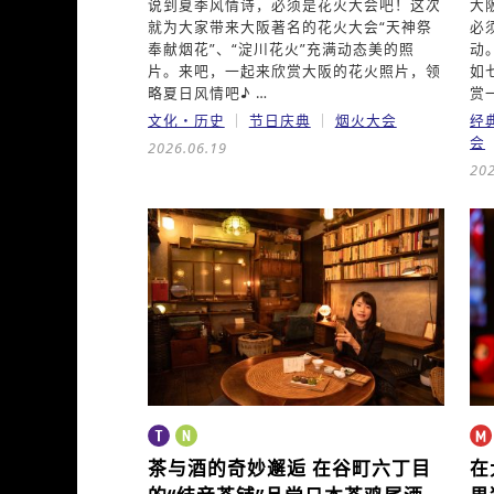
说到夏季风情诗，必须是花火大会吧！这次
大
就为大家带来大阪著名的花火大会“天神祭
必
奉献烟花”、“淀川花火”充满动态美的照
动
片。来吧，一起来欣赏大阪的花火照片，领
如
略夏日风情吧♪ …
赏
文化・历史
节日庆典
烟火大会
经
会
2026.06.19
202
茶与酒的奇妙邂逅
在谷町六丁目
在