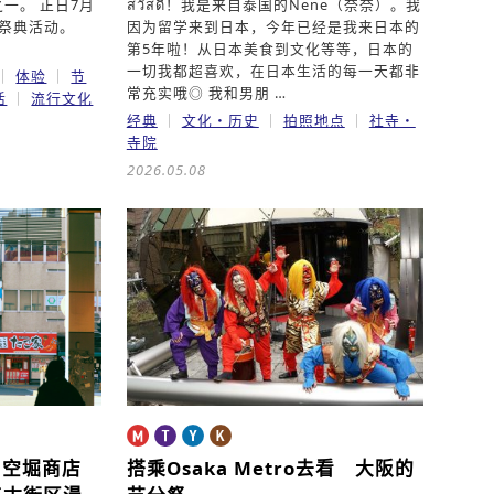
一。 正日7月
สวัสดี！我是来自泰国的Nene（奈奈）。我
种祭典活动。
因为留学来到日本，今年已经是我来日本的
第5年啦！从日本美食到文化等等，日本的
一切我都超喜欢，在日本生活的每一天都非
体验
节
常充实哦◎ 我和男朋 …
活
流行文化
经典
文化・历史
拍照地点
社寺・
寺院
2026.05.08
！空堀商店
搭乘Osaka Metro去看 大阪的