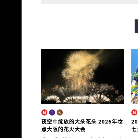
御堂筋線
谷町線
四つ
長堀鶴見緑地線
今里筋線
夜空中绽放的大朵花朵
2026年妆
2
点大阪的花火大会
七