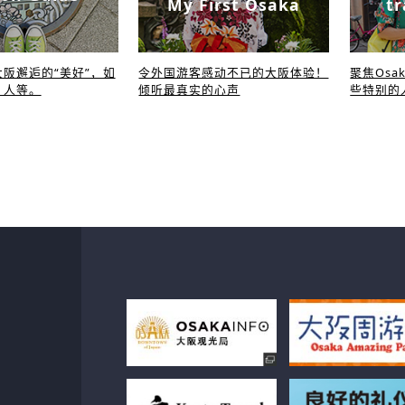
My First Osaka
tr
阪邂逅的“美好”，如
令外国游客感动不已的大阪体验！
聚焦Osa
、人等。
倾听最真实的心声
些特别的