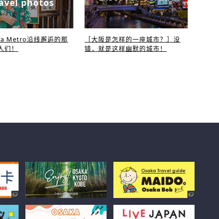
avel photos
ka Metro沿线邂逅的那
［大阪是怎样的一座城市？］没
人们！
错，就是这样幽默的城市！