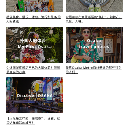
提供美食、娱乐、活动、流行和最IN的
介绍可以在大阪邂逅的“美好”，如特产、
大阪资讯
风景、人等。
外国人的体验！
Osaka
My First Osaka
travel photos
令外国游客感动不已的大阪体验！倾听
聚焦Osaka Metro沿线邂逅的那些特别
最真实的心声
的人们！
Discover OSAKA
［大阪是怎样的一座城市？］没错，就
是这样幽默的城市！