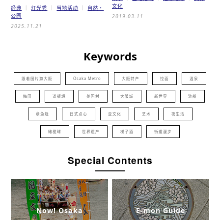
文化
经典
灯光秀
当地活动
自然・
公园
2019.03.11
2025.11.21
Keywords
跟着图片游大阪
Osaka Metro
大阪特产
拉面
温泉
梅田
道顿堀
美国村
大阪城
新世界
游船
章鱼烧
日式点心
亚文化
艺术
夜生活
橄榄球
世界遗产
梯子酒
街道漫步
Special Contents
Now! Osaka
E-mon Guide