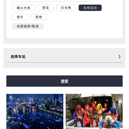
烟火大会
赏花
灯光秀
当地活动
音乐
其他
全部选择/取消
选择车站
御堂筋線
谷町線
四つ橋線
中央線
千日前線
搜索
堺筋線
長堀鶴見緑地線
今里筋線
ニュートラム