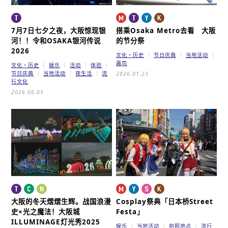
7月7日七夕之夜，
大阪惊现银
搭乘Osaka Metro去看 大阪
河！！
令和OSAKA银河传说
的节分祭
2026
文化・历史
节日庆典
当地活动
壽司
文化・历史
娱乐
活动
体验
节日庆典
当地活动
夜生活
流
2026.01.23
行文化
2026.06.05
大阪的冬天熠熠生辉。
战国浪漫
Cosplay祭典「日本桥Street
史×光之魔法！大阪城
Festa」
ILLUMINAGE灯光秀2025
娱乐
当地活动
拍照地点
流行