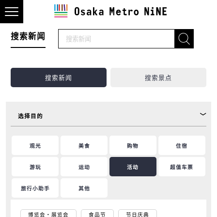
搜索新闻
搜索新闻
搜索景点
选择目的
观光
美食
购物
住宿
游玩
运动
活动
超值车票
旅行小助手
其他
博览会・展览会
食品节
节日庆典