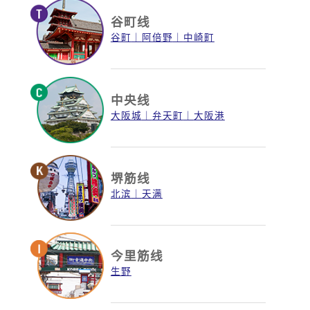
谷町线
谷町
阿倍野
中崎町
中央线
大阪城
弁天町
大阪港
堺筋线
北滨
天满
今里筋线
生野