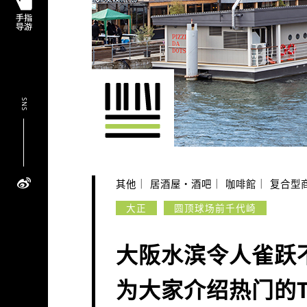
SNS
其他
居酒屋・酒吧
咖啡館
复合型
大正
圆顶球场前千代崎
大阪水滨令人雀跃
为大家介绍热门的TU