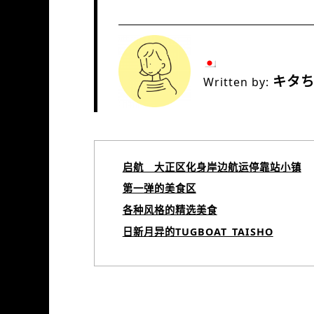
キタ
Written by:
启航 大正区化身岸边航运停靠站小镇
第一弹的美食区
各种风格的精选美食
日新月异的TUGBOAT_TAISHO