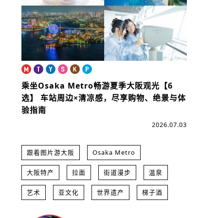
乘坐Osaka Metro畅游夏季大阪观光【6
选】
车站周边×清凉感，尽享购物、绝景与体
验指南
2026.07.03
跟着图片游大阪
Osaka Metro
大阪特产
拉面
街道漫步
温泉
艺术
亚文化
世界遗产
梯子酒