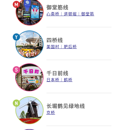
御堂筋线
心斋桥
道顿堀
御堂筋
四桥线
美国村
肥后桥
千日前线
日本桥
鹤桥
长堀鹤见绿地线
京桥