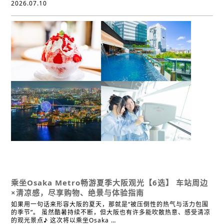
2026.07.10
活动
经典
百货商店
娱乐
体验
温泉·浴场
咖啡館
复合型商业设施
拍照地点
超值车票发售处
其他
乘坐Osaka Metro畅游夏季大阪观光【6选】
车站周边
×清凉感，尽享购物、绝景与体验指南
如果用一句话来形容大阪的夏天，那就是“被压倒性的热气与活力包围
的季节”。 虽然酷暑持续不断，但大阪也有许多能吹散热意、感受清凉
的观光景点♪ 这次将以乘坐Osaka …