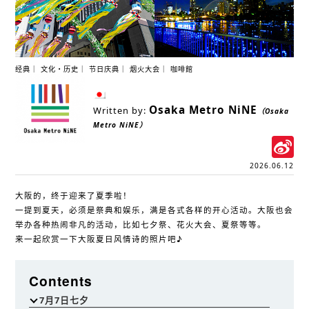
经典
文化・历史
节日庆典
烟火大会
咖啡館
Osaka Metro NiNE
Written by:
（Osaka
Metro NiNE）
S
W
2026.06.12
大阪的，终于迎来了夏季啦！
一提到夏天，必须是祭典和娱乐，满是各式各样的开心活动。大阪也会
举办各种热闹非凡的活动，比如七夕祭、花火大会、夏祭等等。
来一起欣赏一下大阪夏日风情诗的照片吧♪
Contents
7月7日七夕