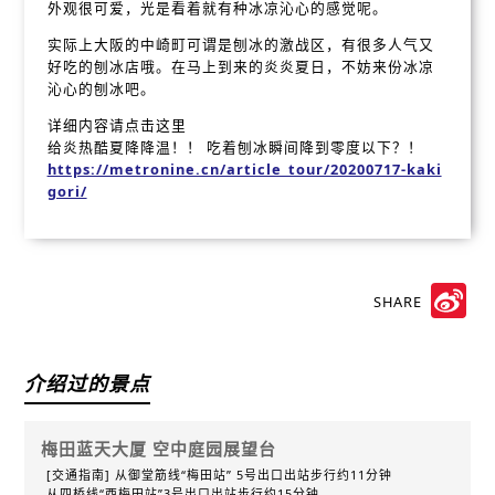
外观很可爱，光是看着就有种冰凉沁心的感觉呢。
实际上大阪的中崎町可谓是刨冰的激战区，有很多人气又
好吃的刨冰店哦。在马上到来的炎炎夏日，不妨来份冰凉
沁心的刨冰吧。
详细内容请点击这里
给炎热酷夏降降温！！ 吃着刨冰瞬间降到零度以下？！
https://metronine.cn/article_tour/20200717-kaki
gori/
SHARE
Sin
We
介绍过的景点
梅田蓝天大厦 空中庭园展望台
[交通指南] 从御堂筋线“梅田站” 5号出口出站步行约11分钟
从四桥线“西梅田站”3号出口出站步行约15分钟