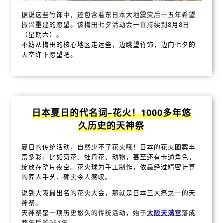
据说这些竹饰中，还包含着东日本大地震灾后十五年希望
振兴重建的愿望。该梅田七夕活动会一直持续到8月8日
（星期六）。
不妨从梅田的核心地区走远些，边眺望竹饰，边向七夕的
天空许下愿望吧。
日本夏日的代名词–花火！1000多年悠
久历史的天神祭
夏日的传统活动，自然少不了花火哦！日本的花火图案丰
富多彩，比如菊花、牡丹花、动物，甚至还有卡通角色，
绽放在整片夜空。花火球为手工制作，依靠经过精密计算
的匠人手艺，确实令人感叹。
说到大阪最出名的花火大会，那就是日本三大祭之一的天
神祭。
天神祭是一项历史悠久的传统活动，始于
大阪天满宫
落成
两年后的951年。