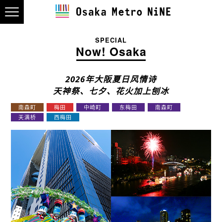
SPECIAL
Now! Osaka
2026年大阪夏日风情诗
天神祭、七夕、花火加上刨冰
南森町
梅田
中崎町
东梅田
南森町
天满桥
西梅田