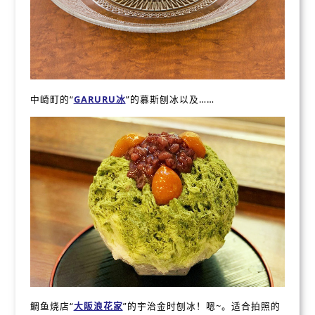
中崎町的“
GARURU冰
”的慕斯刨冰以及……
鲷鱼烧店“
大阪浪花家
”的宇治金时刨冰！嗯~。适合拍照的