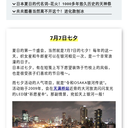
日本夏日的代名词–花火！1000多年悠久历史的天神祭
炎炎酷暑当然离不开这个！进化款刨冰
7月7日七夕
夏日的第一个盛会，当然就是7月7日的七夕！每年的这一
天，织女星和牛郎星可以在银河相见一次，是一个非常浪
漫的日子。
日本过七夕，有在短笺上写下愿望装饰于竹枝上的风俗，
也是很受孩子们喜欢的节日哦～。
而七夕活动的人气项目，就是“令和OSAKA银河传说”。
活动始于2009年，会在
天满桥站
近旁的大河放流闪闪发光
的LED球“祈愿星®”。那副情景，宛如天上银河一般！