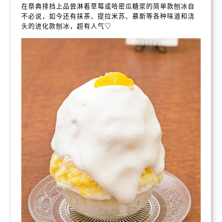
在祭典排挡上品尝淋着草莓或哈密瓜糖浆的简单款刨冰自
不必说，如今还有抹茶、提拉米苏、慕斯等各种味道和浇
头的进化款刨冰，超有人气♡