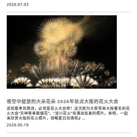
2026.07.03
文化・历史
节日庆典
烟火大会
夜空中绽放的大朵花朵
2026年妆点大阪的花火大会
说到夏季风情诗，必须是花火大会吧！这次就为大家带来大阪著名的花
火大会“天神祭奉献烟花”、“淀川花火”充满动态美的照片。来吧，一起
来欣赏大阪的花火照片，领略夏日风情吧♪ …
2026.06.19