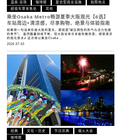
温泉·浴场
咖啡館
复合型商业设施
拍照地点
超值车票发售处
其他
乘坐Osaka Metro畅游夏季大阪观光【6选】
车站周边×清凉感，尽享购物、绝景与体验指南
如果用一句话来形容大阪的夏天，那就是“被压倒性的热气与活力包围
的季节”。 虽然酷暑持续不断，但大阪也有许多能吹散热意、感受清凉
的观光景点♪ 这次将以乘坐Osaka …
2026.07.03
经典
文化・历史
节日庆典
烟火大会
咖啡館