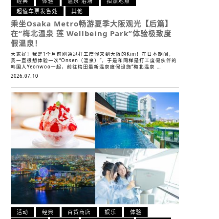
经典
体验
温泉·浴场
拍照地点
超值车票发售处
其他
乘坐Osaka Metro畅游夏季大阪观光【后篇】
在“梅北温泉 莲 Wellbeing Park”体验极致度
假温泉！
大家好！我是1个月前刚通过打工度假来到大阪的Kim！在日本期间，
我一直很想体验一次“Onsen（温泉）”，于是和同样是打工度假伙伴的
韩国人Yeonwoo一起，前往梅田最新温泉度假设施“梅北温泉 …
2026.07.10
活动
经典
百货商店
娱乐
体验