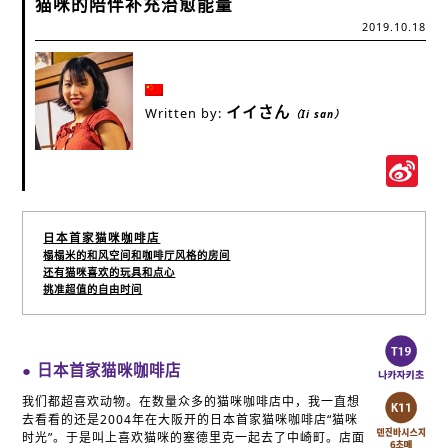
猫咪的陪伴补充治愈能量
2019.10.18
イイさん
Written by:
（Ii san）
S
W
日本首家猫咪咖啡店
榻榻米的和风空间和咖啡厅风格的房间
还有猫咪喜欢的玩具和点心
挑准超值的自由时间
● 日本首家猫咪咖啡店
我们都超喜欢动物。在数量众多的猫咪咖啡店中，我一直想
去看看的还是2004年在大阪开的日本首家猫咪咖啡店“猫咪
时光”。于是叫上喜欢猫咪的塞德里克一起去了中崎町。店面