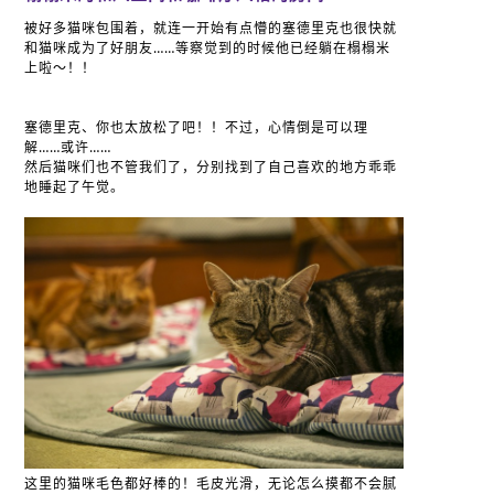
被好多猫咪包围着，就连一开始有点懵的塞德里克也很快就
和猫咪成为了好朋友……等察觉到的时候他已经躺在榻榻米
上啦～！！
塞德里克、你也太放松了吧！！不过，心情倒是可以理
解……或许……
然后猫咪们也不管我们了，分别找到了自己喜欢的地方乖乖
地睡起了午觉。
这里的猫咪毛色都好棒的！毛皮光滑，无论怎么摸都不会腻