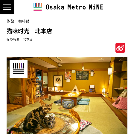
体验
咖啡館
猫咪时光 北本店
猫の時間 北本店
S
W