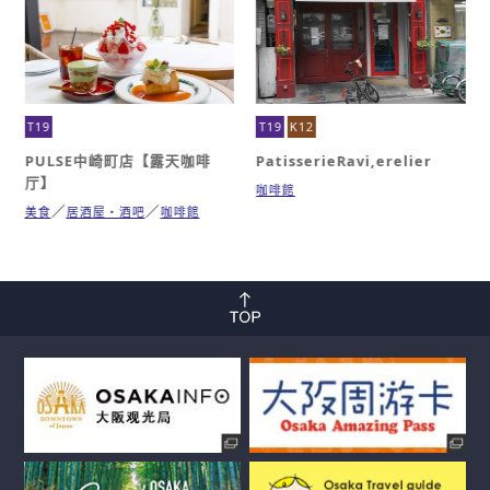
T19
T19
K12
PULSE中崎町店【露天咖啡
PatisserieRavi,erelier
厅】
咖啡館
美食
居酒屋・酒吧
咖啡館