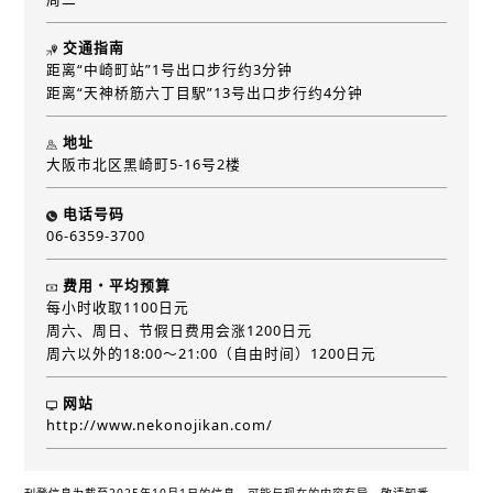
交通指南
距离“中崎町站”1号出口步行约3分钟
距离“天神桥筋六丁目駅”13号出口步行约4分钟
地址
大阪市北区黑崎町5-16号2楼
电话号码
06-6359-3700
费用・平均预算
每小时收取1100日元
周六、周日、节假日费用会涨1200日元
周六以外的18:00～21:00（自由时间）1200日元
网站
http://www.nekonojikan.com/
刊登信息为截至2025年10月1日的信息。可能与现在的内容有异，敬请知悉。