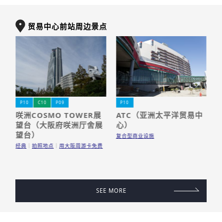
贸易中心前站周边景点
P10
C10
P09
P10
咲洲COSMO TOWER展
ATC（亚洲太平洋贸易中
望台（大阪府咲洲厅舍展
心）
博
望台）
复合型商业设施
经典
拍照地点
用大阪周游卡免费
SEE MORE