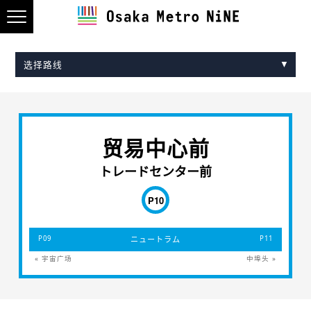
选择路线
Midosuji Line
Tanimachi Line
Yotsubashi Line
Chuo Line
Sennichimae Line
Sakaisuji Line
Nagahori Tsurumi-ryokuchi Line
Imazatosuji Line
New Tram
贸易中心前
トレードセンター前
P10
P09
ニュートラム
P11
« 宇宙广场
中埠头 »