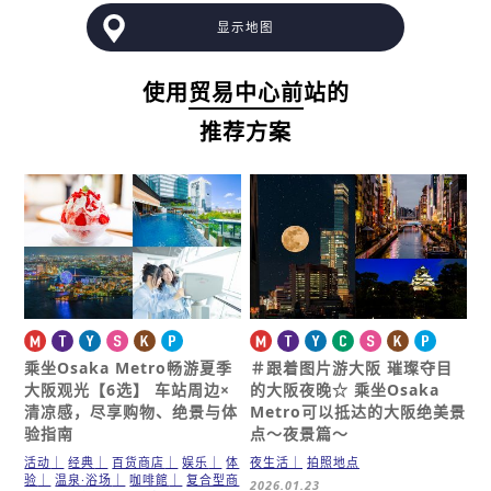
显示地图
使用
贸易中心前
站的
推荐方案
乘坐Osaka Metro畅游夏季
＃跟着图片游大阪
璀璨夺目
大阪观光【6选】
车站周边×
的大阪夜晚☆
乘坐Osaka
清凉感，尽享购物、绝景与体
Metro可以抵达的大阪绝美景
验指南
点～夜景篇～
活动
经典
百货商店
娱乐
体
夜生活
拍照地点
验
温泉·浴场
咖啡館
复合型商
2026.01.23