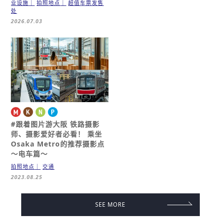
业设施
拍照地点
超值车票发售
处
2026.07.03
#跟着图片游大阪
铁路摄影
师、摄影爱好者必看！
乘坐
Osaka Metro的推荐摄影点
～电车篇～
拍照地点
交通
2023.08.25
SEE MORE