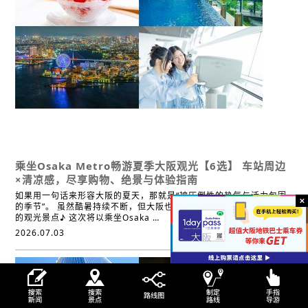
活动
经典
百货商店
娱乐
体验
温泉·浴场
咖啡館
复合型商业设施
拍照地点
超值车票发售处
其他
乘坐Osaka Metro畅游夏季大阪观光【6选】
车站周边
×清凉感，尽享购物、绝景与体验指南
如果用一句话来形容大阪的夏天，那就是“被压倒性的热气与活力包围
的季节”。 虽然酷暑持续不断，但大阪也有许多能吹散热意、感受清凉
的观光景点♪ 这次将以乘坐Osaka …
2026.07.03