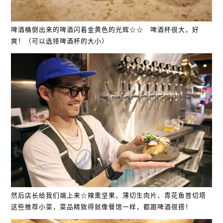
啤酒桶倒出来的啤酒闪着金黄色的光辉☆☆ 啤酒杯很大，好
爽！（可以选择啤酒杯的大小）
然后店长给我们端上来☆辣熏坚果、薄切生肉片、青花鱼普切塔
这些推荐小菜，菜品精致得就像餐馆一样，都跟啤酒很搭！