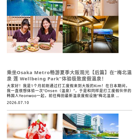
经典
体验
温泉·浴场
拍照地点
超值车票发售处
其他
乘坐Osaka Metro畅游夏季大阪观光【后篇】
在“梅北温
泉 莲 Wellbeing Park”体验极致度假温泉！
大家好！我是1个月前刚通过打工度假来到大阪的Kim！在日本期间，
我一直很想体验一次“Onsen（温泉）”，于是和同样是打工度假伙伴的
韩国人Yeonwoo一起，前往梅田最新温泉度假设施“梅北温泉 …
2026.07.10