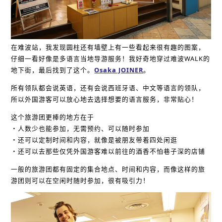
在难波站，我发现圆柱还有墙壁上有一些看起来很有趣的图案，
仔细一看好像是多语言当地导游服务！我好奇地穿过难波WALK的
地下街，最后找到了这个。
Osaka JOINER
。
所有领队都会说英语，还有会说西班牙语、中文等语言的领队，
所以外国游客可以放心地去选择想要的语言服务，非常贴心！
这个旅游团更棒的地方在于
・人数少也能参加，无需预约、可以随时参加
・还可以定制时间和内容，就像是被朋友带着四处闲逛
・还可以去那些仅凭外国游客难以前往的酒香不怕巷子深的店铺
一般的旅游团都有固定的集合地点、时间和内容，而像这样的旅
游团则可以在空闲时随时参加，很有吸引力！