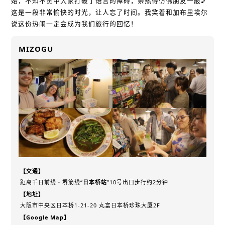
始，不知不觉中大家打破了语言的障碍，亲热得仿佛朋友一般♪
这是一段非常愉快的时光，让人忘了时间。我笑着和加布里埃尔
说这份热闹一定会成为我们旅行的回忆！
MIZOGU
【交通】
距离千日前线・堺筋线“
日本桥站
”10号出口步行约2分钟
【地址】
大阪市中央区日本桥1-21-20 丸富日本桥珍珠大厦2F
【Google Map】