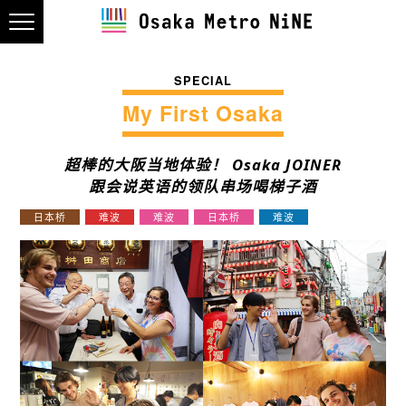
SPECIAL
My First Osaka
超棒的大阪当地体验！ Osaka JOINER
跟会说英语的领队串场喝梯子酒
日本桥
难波
难波
日本桥
难波