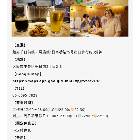
【交通】
距离千日前线・堺筋线“
日本桥站
”5号出口步行约3分钟
【地址】
大阪市中央区千日前2丁目2-6
【Google Map】
https://maps.app.goo.gl/Gm6fCxpJr5z2evC18
【TEL】
06-6695-7828
【营业时间】
工作日17:00～23:00(L.O
22:00/
22:30)
周六、周日和节假日15:00～23:00(L.O
22:00/
22:30)
【固定休息日】
不定时休息
【费用】