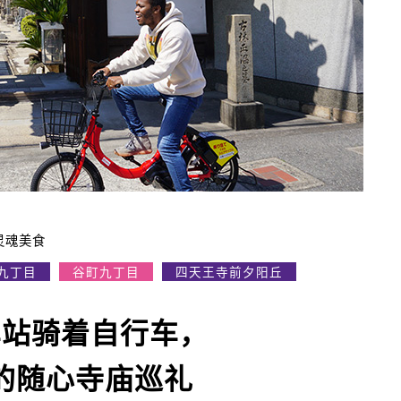
灵魂美食
九丁目
谷町九丁目
四天王寺前夕阳丘
ro车站骑着自行车，
的随心寺庙巡礼