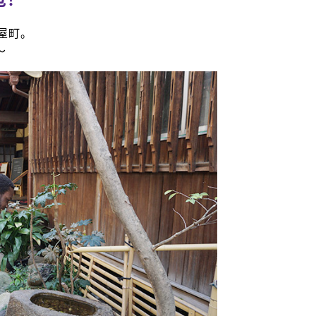
屋町。
～