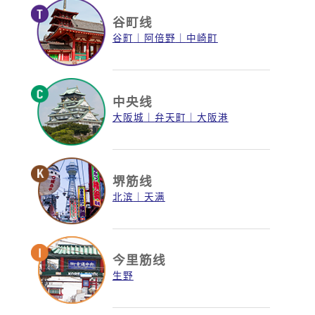
谷町线
谷町
阿倍野
中崎町
中央线
大阪城
弁天町
大阪港
堺筋线
北滨
天满
今里筋线
生野