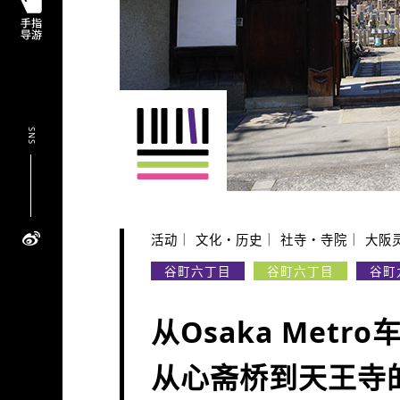
SNS
活动
文化・历史
社寺・寺院
大阪
谷町六丁目
谷町六丁目
谷町
从Osaka Met
从心斋桥到天王寺