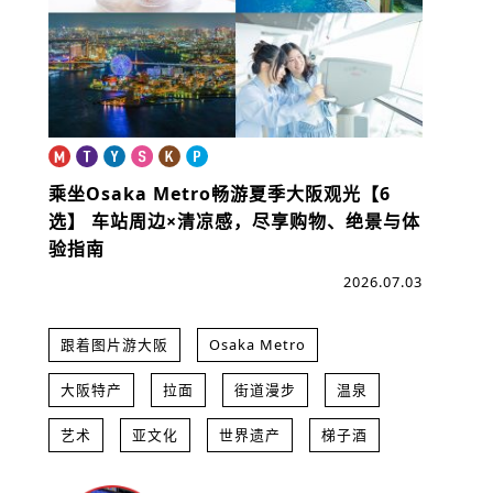
乘坐Osaka Metro畅游夏季大阪观光【6
选】
车站周边×清凉感，尽享购物、绝景与体
验指南
2026.07.03
跟着图片游大阪
Osaka Metro
大阪特产
拉面
街道漫步
温泉
艺术
亚文化
世界遗产
梯子酒