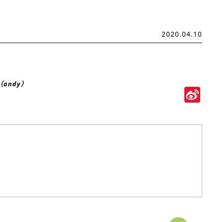
2020.04.10
（andy）
Si
We