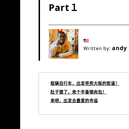
Part１
andy
Written by:
租辆自行车，出发兜兜大阪的街道！
肚子饿了，来个辛香猪肉包！
来吧，出发去最爱的寺庙