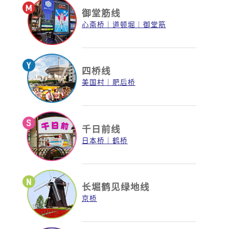
御堂筋线
心斋桥
道顿堀
御堂筋
四桥线
美国村
肥后桥
千日前线
日本桥
鹤桥
长堀鹤见绿地线
京桥