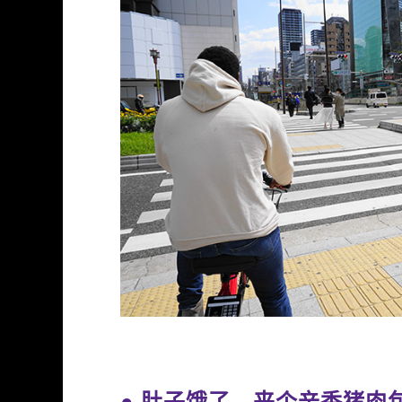
● 肚子饿了，来个辛香猪肉