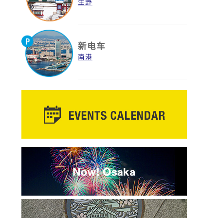
生野
新电车
南港