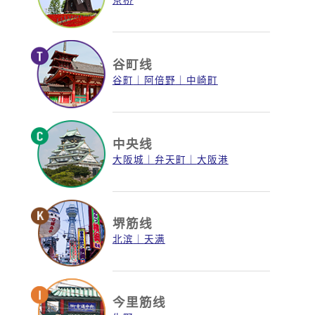
谷町线
谷町
阿倍野
中崎町
中央线
大阪城
弁天町
大阪港
堺筋线
北滨
天满
今里筋线