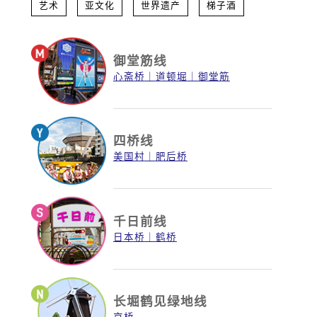
艺术
亚文化
世界遗产
梯子酒
御堂筋线
心斋桥
道顿堀
御堂筋
四桥线
美国村
肥后桥
千日前线
日本桥
鹤桥
长堀鹤见绿地线
京桥