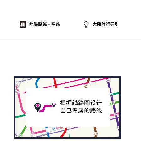
地铁路线・车站
大阪旅行导引
na
ibo