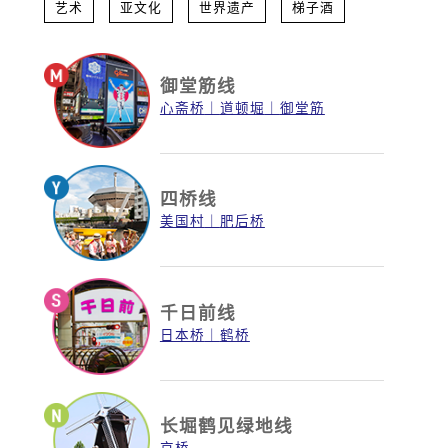
艺术
亚文化
世界遗产
梯子酒
御堂筋线
心斋桥
道顿堀
御堂筋
四桥线
美国村
肥后桥
千日前线
日本桥
鹤桥
长堀鹤见绿地线
京桥