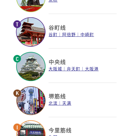
谷町线
谷町
阿倍野
中崎町
中央线
大阪城
弁天町
大阪港
堺筋线
北滨
天满
今里筋线