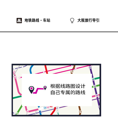
地铁路线・车站
大阪旅行导引
na
ibo