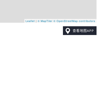
Leaflet
|
© MapTiler
© OpenStreetMap contributors
查看地图APP