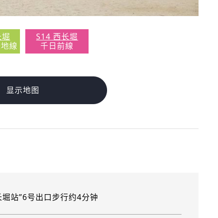
长堀
S14 西长堀
緑地線
千日前線
显示地图
长堀站”6号出口步行约4分钟