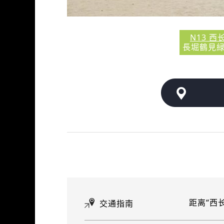
N13 西
長堀鶴見
距离“西
交通指南