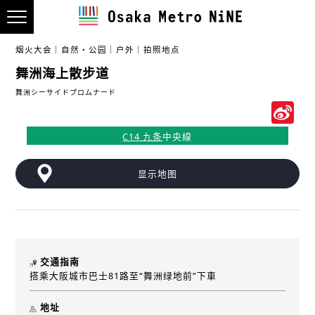
烟火大会
自然・公园
户外
拍照地点
舞洲海上散步道
舞洲シーサイドプロムナード
S
W
C14 九条
中央線
显示地图
交通指南
搭乘大阪城市巴士81路至“舞洲绿地前”下車
地址