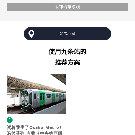
阪神线难波线
显示地图
使用
九条
站的
推荐方案
试着乘坐了Osaka Metro！
沿线系列 连载
《中央线西侧