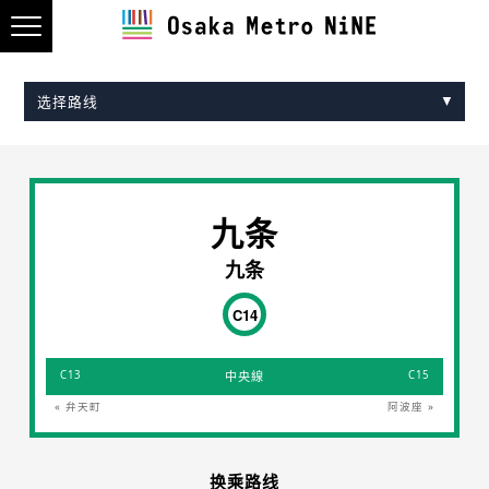
选择路线
Midosuji Line
Tanimachi Line
Yotsubashi Line
Chuo Line
Sennichimae Line
Sakaisuji Line
Nagahori Tsurumi-ryokuchi Line
Imazatosuji Line
New Tram
九条
九条
C14
C13
中央線
C15
« 弁天町
阿波座 »
换乘路线