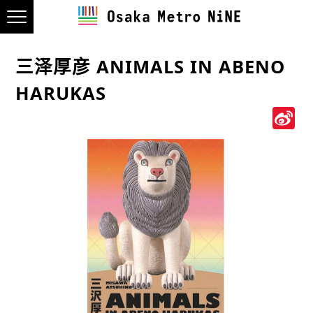
三泽厚彦 ANIMALS IN ABENO
HARUKAS
S
W