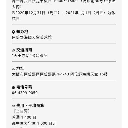
周一周六日法定节假日 10:00～18:00 （闭馆前30分钟停止
入内）
※2020年12月31日（周四）、2021年1月1日（周五）为休
馆日
举办地
阿倍野海阔天空美术馆
交通指南
“天王寺站”出站即至
地址
大阪市阿倍野区阿倍野筋 1-1-43 阿倍野海阔天空 16楼
电话号码
06-4399-9050
费用・平均预算
［当日票］
普通 1,400 日
高中生大学生 1,000 日元