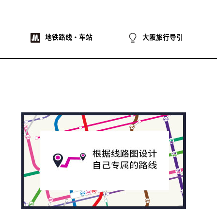
地铁路线・车站
大阪旅行导引
na
ibo