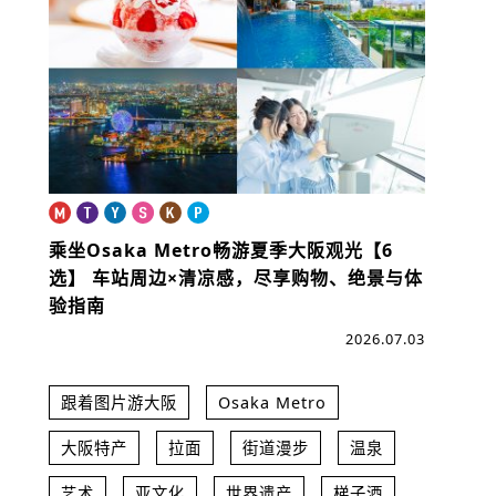
乘坐Osaka Metro畅游夏季大阪观光【6
选】
车站周边×清凉感，尽享购物、绝景与体
验指南
2026.07.03
跟着图片游大阪
Osaka Metro
大阪特产
拉面
街道漫步
温泉
艺术
亚文化
世界遗产
梯子酒