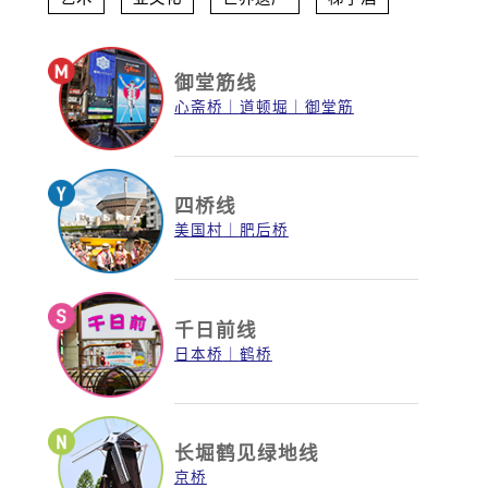
御堂筋线
心斋桥
道顿堀
御堂筋
四桥线
美国村
肥后桥
千日前线
日本桥
鹤桥
长堀鹤见绿地线
京桥