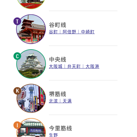
谷町线
谷町
阿倍野
中崎町
中央线
大阪城
弁天町
大阪港
堺筋线
北滨
天满
今里筋线
生野