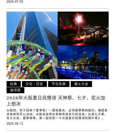
2026.07.03
经典
文化・历史
节日庆典
烟火大会
咖啡館
2026年大阪夏日风情诗
天神祭、七夕、花火加
上刨冰
大阪的，终于迎来了夏季啦！一提到夏天，必须是祭典和娱乐，满是各
式各样的开心活动。大阪也会举办各种热闹非凡的活动，比如七夕祭、
花火大会、夏祭等等。来一起欣赏一下大阪夏日风情诗的照片吧♪ …
2026.06.12