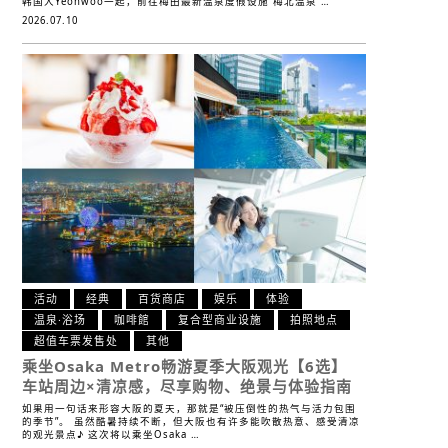
韩国人Yeonwoo一起，前往梅田最新温泉度假设施“梅北温泉 …
2026.07.10
活动
经典
百货商店
娱乐
体验
温泉·浴场
咖啡館
复合型商业设施
拍照地点
超值车票发售处
其他
乘坐Osaka Metro畅游夏季大阪观光【6选】
车站周边×清凉感，尽享购物、绝景与体验指南
如果用一句话来形容大阪的夏天，那就是“被压倒性的热气与活力包围
的季节”。 虽然酷暑持续不断，但大阪也有许多能吹散热意、感受清凉
的观光景点♪ 这次将以乘坐Osaka …