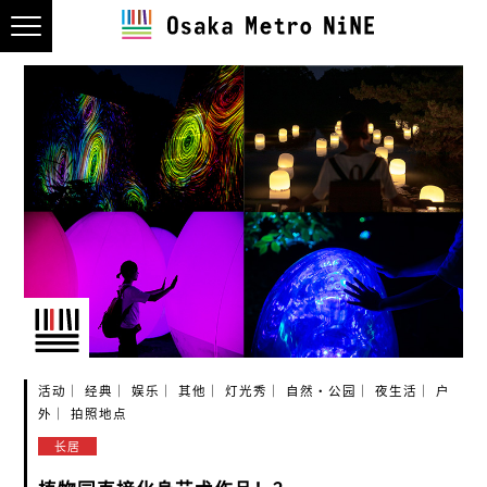
活动
经典
娱乐
其他
灯光秀
自然・公园
夜生活
户
外
拍照地点
长居