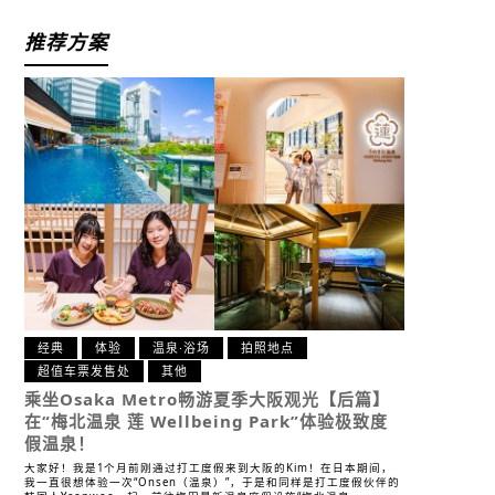
推荐方案
经典
体验
温泉·浴场
拍照地点
超值车票发售处
其他
乘坐Osaka Metro畅游夏季大阪观光【后篇】
在“梅北温泉 莲 Wellbeing Park”体验极致度
假温泉！
大家好！我是1个月前刚通过打工度假来到大阪的Kim！在日本期间，
我一直很想体验一次“Onsen（温泉）”，于是和同样是打工度假伙伴的