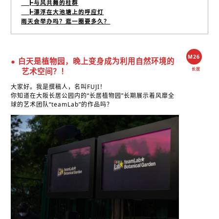
┣与风共舞的柱群
┣漂浮在大池塘上的呼应灯
雨天会举办吗？逛一圈要多久？
M26
● 白天是植物园，晚上变身成为利用自然环境的
长居
艺术空间？！
大家好。我是撰稿人，名叫FUJI！
你知道在大阪长居公园内的“长居植物园”长期展示着风靡全
球的艺术团队“teamLab”的作品吗？