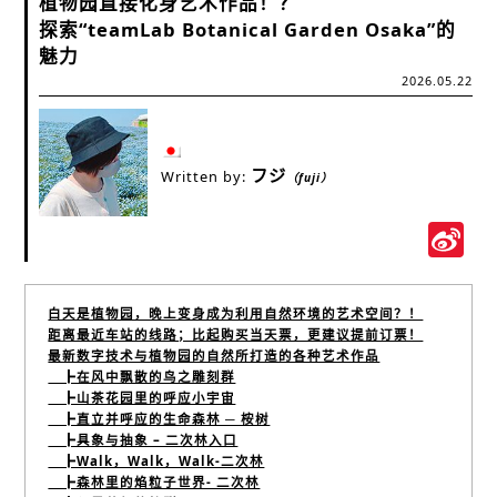
植物园直接化身艺术作品！？
探索“teamLab Botanical Garden Osaka”的
魅力
2026.05.22
フジ
Written by:
（fuji）
S
W
白天是植物园，晚上变身成为利用自然环境的艺术空间？！
距离最近车站的线路；比起购买当天票，更建议提前订票！
最新数字技术与植物园的自然所打造的各种艺术作品
┣在风中飘散的鸟之雕刻群
┣山茶花园里的呼应小宇宙
┣直立并呼应的生命森林 ─ 桉树
┣具象与抽象 – 二次林入口
┣Walk，Walk，Walk-二次林
┣森林里的焰粒子世界- 二次林