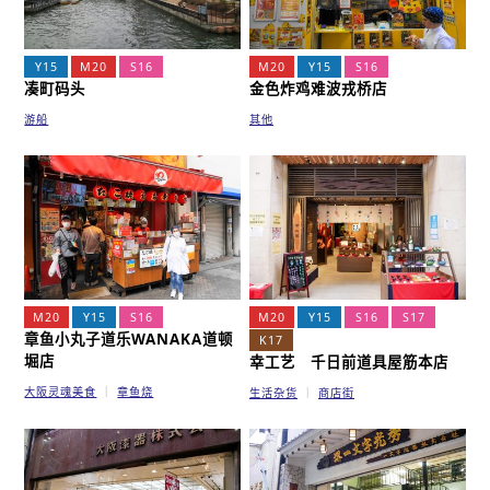
Y15
M20
S16
M20
Y15
S16
凑町码头
金色炸鸡难波戎桥店
游船
其他
M20
Y15
S16
M20
Y15
S16
S17
章鱼小丸子道乐WANAKA道顿
K17
堀店
幸工艺 千日前道具屋筋本店
大阪灵魂美食
章鱼烧
生活杂货
商店街