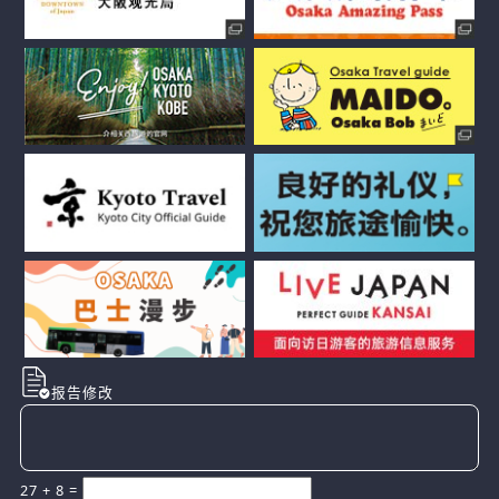
报告修改
27
+
8
=