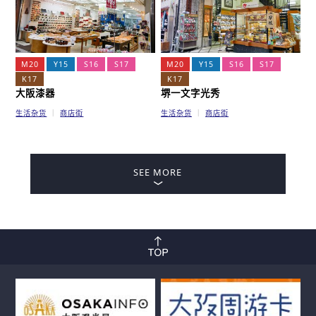
M20
Y15
S16
S17
M20
Y15
S16
S17
K17
K17
大阪漆器
堺一文字光秀
生活杂货
商店街
生活杂货
商店街
SEE MORE