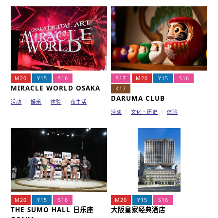
M20
Y15
S16
S17
M20
Y15
S16
MIRACLE WORLD OSAKA
K17
DARUMA CLUB
活动
娱乐
体验
夜生活
活动
文化・历史
体验
M20
Y15
S16
M20
Y15
S16
THE SUMO HALL 日乐座
大阪皇家经典酒店