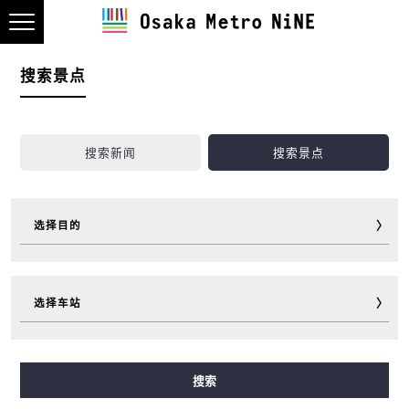
搜索景点
搜索新闻
搜索景点
选择目的
观光
美食
购物
住宿
选择车站
游玩
运动
活动
超值车票
旅行小助手
其他
御堂筋線
谷町線
四つ橋線
中央線
千日前線
搜索
堺筋線
長堀鶴見緑地線
今里筋線
ニュートラム