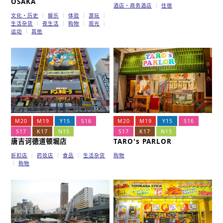
OSAKA
酒店・商务酒店
住宿
文化・历史
娱乐
体验
游玩
生活杂货
夜生活
购物
观光
运动
其他
M20
M19
Y15
S16
M20
M19
Y15
S16
S17
K17
N15
S17
K17
N15
唐吉诃德道顿堀店
TARO's PARLOR
折扣店
药妆店
食品
生活杂货
购物
购物