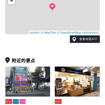
−
Leaflet
|
© MapTiler
© OpenStreetMap contributors
查看地图APP
附近的景点
M20
Y15
S16
M20