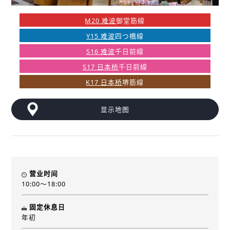
M20 难波
御堂筋線
Y15 难波
四つ橋線
S16 难波
千日前線
S17 日本桥
千日前線
K17 日本桥
堺筋線
显示地图
营业时间
10:00～18:00
固定休息日
年初