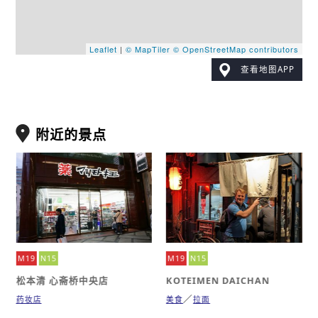
Leaflet
|
© MapTiler
© OpenStreetMap contributors
查看地图APP
附近的景点
M19
N15
M19
N15
松本清 心斋桥中央店
KOTEIMEN DAICHAN
药妆店
美食
拉面