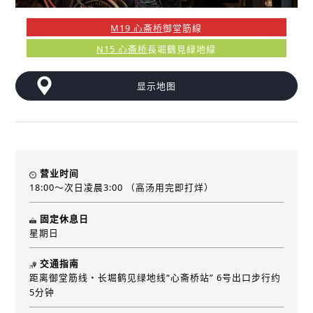
M19 心斋桥
御堂筋線
N15 心斋桥
長堀鶴見緑地線
显示地图
营业时间
18:00～次日凌晨3:00 （高汤用完即打烊）
固定休息日
星期日
交通指南
距离御堂筋线・长堀鹤见绿地线“心斋桥站” 6号出口步行约
5分钟