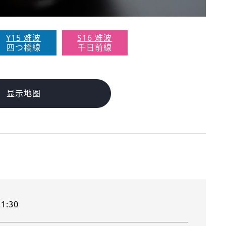
Y15 难波
S16 难波
四つ橋線
千日前線
显示地图
1:30