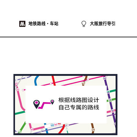
地铁路线・车站
大阪旅行导引
na
ibo