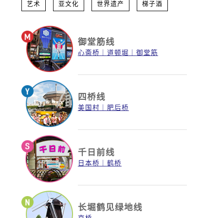
艺术
亚文化
世界遗产
梯子酒
御堂筋线
心斋桥
道顿堀
御堂筋
四桥线
美国村
肥后桥
千日前线
日本桥
鹤桥
长堀鹤见绿地线
京桥