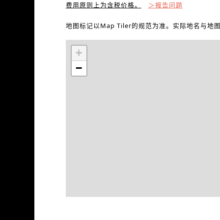
费用原则上为含税价格。
＞报告问题
地图标记以Map Tiler的规范为准。实际地名与
+
−