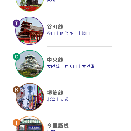
谷町线
谷町
阿倍野
中崎町
中央线
大阪城
弁天町
大阪港
堺筋线
北滨
天满
今里筋线