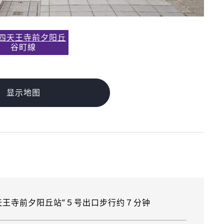
6 四天王寺前夕阳丘
谷町線
显示地图
天王寺前夕阳丘站”５号出口步行约７分钟