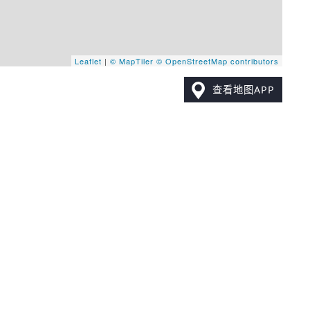
Leaflet
|
© MapTiler
© OpenStreetMap contributors
查看地图APP