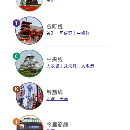
谷町线
谷町
阿倍野
中崎町
中央线
大阪城
弁天町
大阪港
堺筋线
北滨
天满
今里筋线