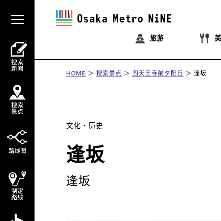
旅游
HOME
搜索景点
四天王寺前夕阳丘
逢坂
文化・历史
逢坂
逢坂