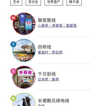
艺术
亚文化
世界遗产
梯子酒
御堂筋线
心斋桥
道顿堀
御堂筋
四桥线
美国村
肥后桥
千日前线
日本桥
鹤桥
长堀鹤见绿地线
京桥