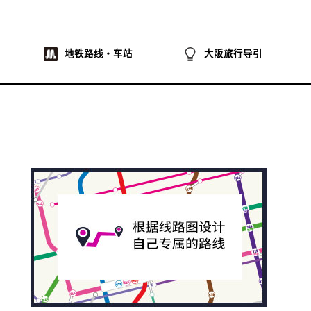
地铁路线・车站
大阪旅行导引
na
ibo