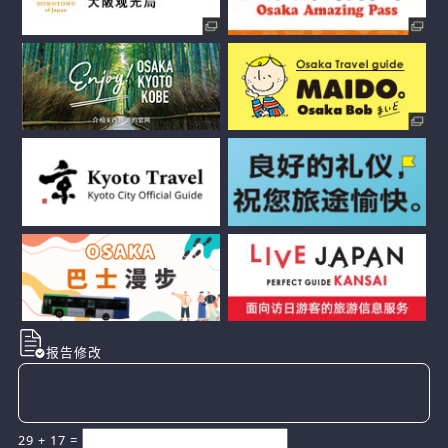
报告修改
29
+
17
=