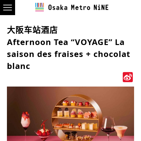
大阪车站酒店
Afternoon Tea “VOYAGE” La
saison des fraises + chocolat
blanc
S
W