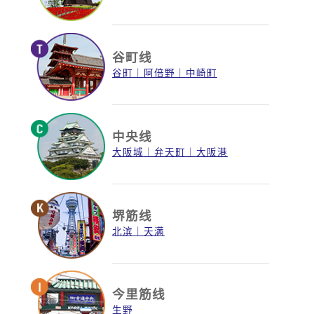
谷町线
谷町
阿倍野
中崎町
中央线
大阪城
弁天町
大阪港
堺筋线
北滨
天满
今里筋线
生野