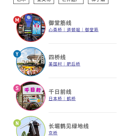
御堂筋线
心斋桥
道顿堀
御堂筋
四桥线
美国村
肥后桥
千日前线
日本桥
鹤桥
长堀鹤见绿地线
京桥