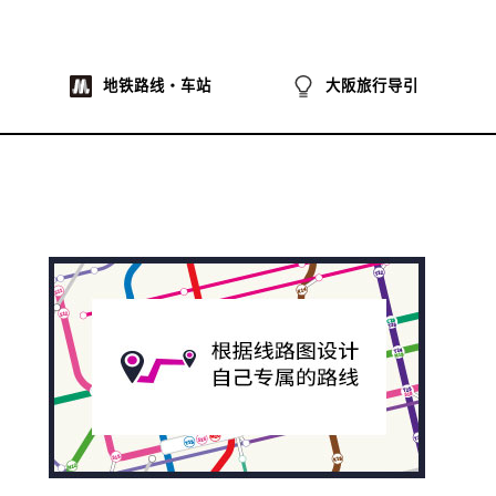
地铁路线・车站
大阪旅行导引
na
ibo