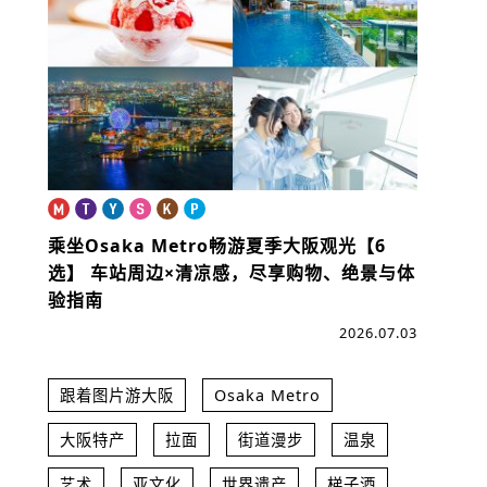
乘坐Osaka Metro畅游夏季大阪观光【6
选】
车站周边×清凉感，尽享购物、绝景与体
验指南
2026.07.03
跟着图片游大阪
Osaka Metro
大阪特产
拉面
街道漫步
温泉
艺术
亚文化
世界遗产
梯子酒