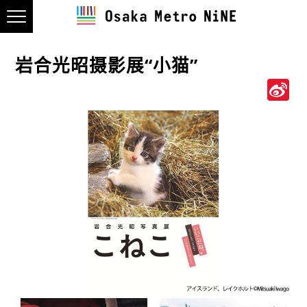
岩合光昭摄影展“小猫”
S
W