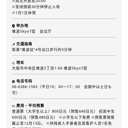
※周五开放至20:00
※至闭馆前30分钟停止入场
※1月1日休馆
举办地
难波Skyo7层 会议厅
交通指南
距离“难波站”4号出口步行约5分钟
地址
大阪市中央区难波5丁目1-60 难波Skyo7层
电话号码
06-6366-1583（平日10：00～17：00 会期中は土日も
可）
费用・平均预算
普通票（大学生以上）800日元（预售640日元） 初高中生
600日元（预售480日元） ※小学生以下免费 ※预售票销售
截止至12月13日。 ※持残疾人手册者及其看护人员1名免