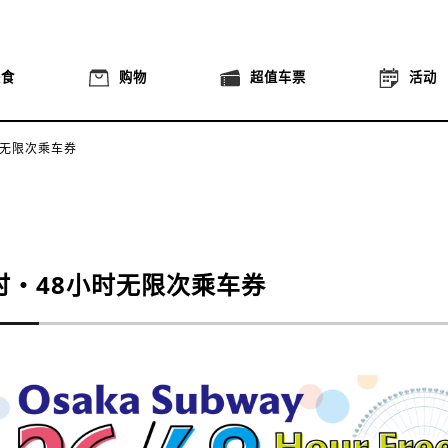
美食
购物
超值车票
活动
时无限次乘车券
时・48小时无限次乘车券