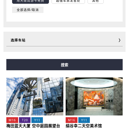
用大阪周游卡免费
超值车票发售处
其他
全部选择/取消
选择车站
御堂筋線
谷町線
四つ橋線
中央線
千日前線
搜索
堺筋線
長堀鶴見緑地線
今里筋線
ニュートラム
M16
T20
Y11
M16
Y11
梅田蓝天大厦 空中庭园展望台
绢谷幸二天空美术馆