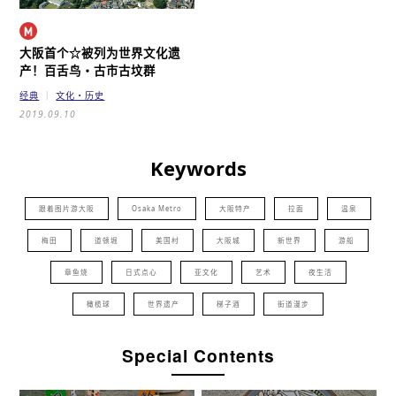
大阪首个☆被列为世界文化遗
产！
百舌鸟・古市古坟群
经典
文化・历史
2019.09.10
Keywords
跟着图片游大阪
Osaka Metro
大阪特产
拉面
温泉
梅田
道顿堀
美国村
大阪城
新世界
游船
章鱼烧
日式点心
亚文化
艺术
夜生活
橄榄球
世界遗产
梯子酒
街道漫步
Special Contents