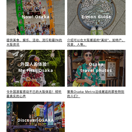
Now! Osaka
E-mon Guide
提供美食、娱乐、活动、流行和最IN的
介绍可以在大阪邂逅的“美好”，如特产、
大阪资讯
风景、人等。
外国人的体验！
Osaka
My First Osaka
travel photos
令外国游客感动不已的大阪体验！倾听
聚焦Osaka Metro沿线邂逅的那些特别
最真实的心声
的人们！
Discover OSAKA