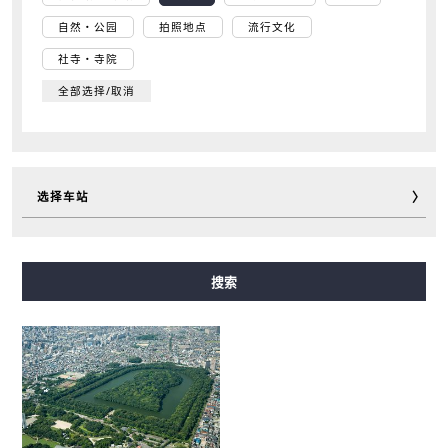
自然・公园
拍照地点
流行文化
社寺・寺院
全部选择/取消
选择车站
御堂筋線
谷町線
四つ橋線
中央線
千日前線
搜索
堺筋線
長堀鶴見緑地線
今里筋線
ニュートラム