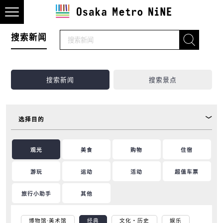
搜索新闻
搜索新闻
搜索景点
选择目的
观光
美食
购物
住宿
游玩
运动
活动
超值车票
旅行小助手
其他
博物馆·美术馆
经典
文化・历史
娱乐